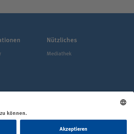
­ti­onen
Nützliches
r
Mediathek
bund der gesetzlichen Unfallversicherung gGmbH