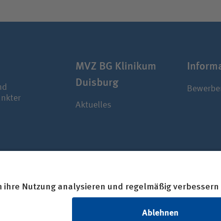
MVZ BG Klinikum
Infor­ma
Duisburg
nd
Bewerbe
ankter
Aktuelles
 Barrierefreiheit
© BG Kliniken – Klinikver