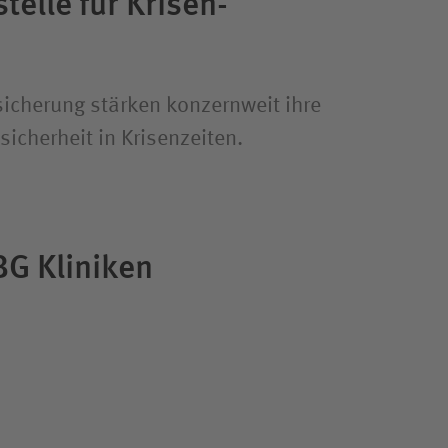
telle für Krisen­
rsicherung stärken konzernweit ihre
icherheit in Krisenzeiten.
G Kliniken