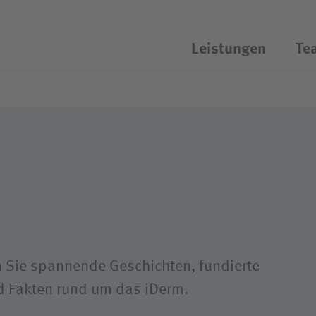
Leistungen
Te
chassistent öffnen/schliessen
en Sie spannende Geschichten, fundierte
nd Fakten rund um das iDerm.