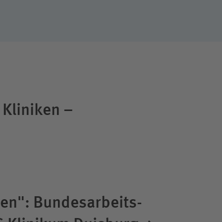
 Kliniken –
n": Bundes­arbeits­