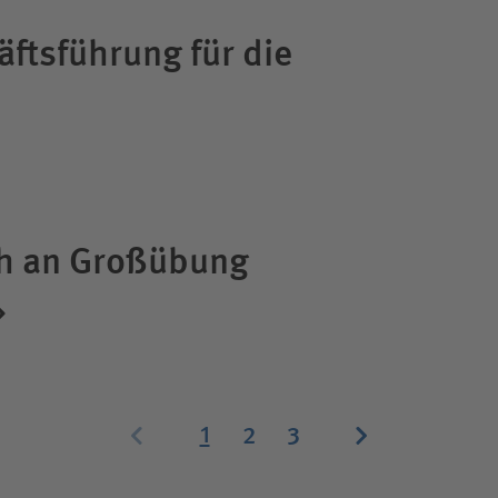
ftsführung für die
ich an Großübung
Zurück
Weiter
1
2
3