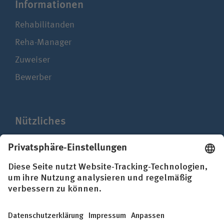
Infor­ma­ti­onen
Rehabilitanden
Reha-Manager
Zuweiser
Bewerber
Nützliches
Presse
Mediathek