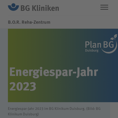
B.O.R. Reha-Zentrum
ENG
STANDORTE
Leistungen
Über uns
Karriere
Energiespar-Jahr 2023 im BG Klinikum Duisburg. (Bild: BG
Klinikum Duisburg)
Wie können wir Ihnen helfen?