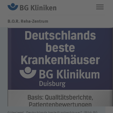
B.O.R. Reha-Zentrum
ENG
STANDORTE
Leistungen
Über uns
Karriere
Wie können wir Ihnen helfen?
Gütesiegel „Deutschlands beste Krankenhäuser“. (Bild: BG