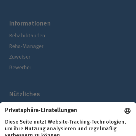
Infor­ma­ti­onen
Rehabilitanden
Reha-Manager
Zuweiser
Bewerber
Nützliches
Presse
Mediathek