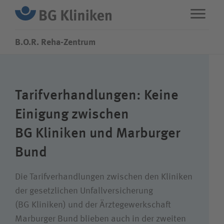
B.O.R. Reha-Zentrum
ENG
STANDORTE
Tarifverhandlungen: Keine
Leistungen
Einigung zwischen
BG Kliniken
und Marburger
Über uns
Bund
Karriere
Die Tarifverhandlungen zwischen den Kliniken
der gesetzlichen Unfallversicherung
(
BG Kliniken
) und der Ärztegewerkschaft
Wie können wir Ihnen helfen?
Marburger Bund blieben auch in der zweiten