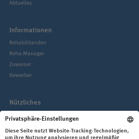
Aktuelles
Infor­ma­ti­onen
Rehabilitanden
Reha-Manager
Zuweiser
Bewerber
Nützliches
Presse
Mediathek