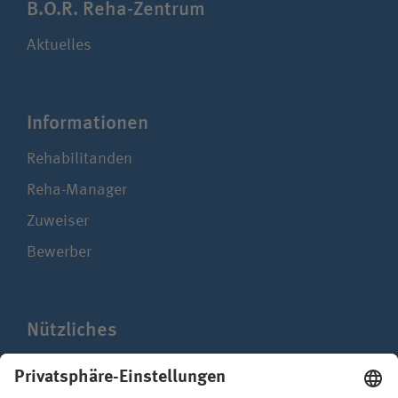
B.O.R. Reha-Zentrum
Aktuelles
Infor­ma­ti­onen
Rehabilitanden
Reha-Manager
Zuweiser
Bewerber
Nützliches
Presse
Mediathek