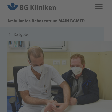
Ambulantes Rehazentrum MAIN.BGMED
Ratgeber
ENG
STANDORTE
Fachbereiche
Über uns
Karriere
Wie können wir Ihnen helfen?