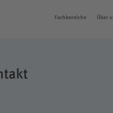
Fachbereiche
Über u
chassistent öffnen/schliessen
ntakt