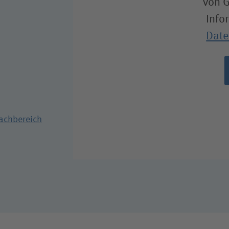
von 
Info
Date
achbereich