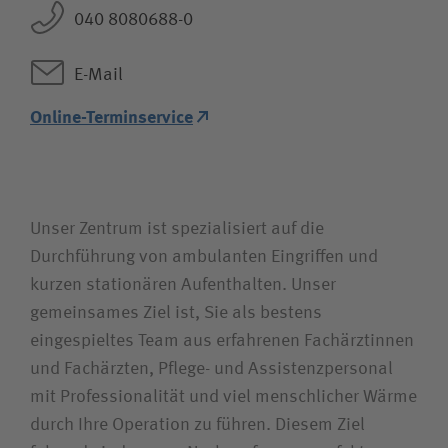
Wie können wir Ihnen helfen?
040 8080688-0
Suchwert
E-Mail
Suchas
Online-Terminservice
Ich bin
Unser Zentrum ist spezialisiert auf die
Durchführung von ambulanten Eingriffen und
Team
kurzen stationären Aufenthalten. Unser
gemeinsames Ziel ist, Sie als bestens
eingespieltes Team aus erfahrenen Fachärztinnen
und Fachärzten, Pflege- und Assistenzpersonal
mit Professionalität und viel menschlicher Wärme
durch Ihre Operation zu führen. Diesem Ziel