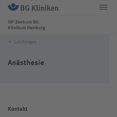
OP-Zentrum BG
OP-Zentrum BG
Klinikum Hamburg
Leistungen
ENG
STANDORTE
Anästhesie
Leistungen
Über uns
Karriere
Kontakt