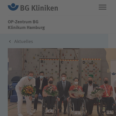
OP-Zentrum BG
OP-Zentrum BG
Klinikum Hamburg
Aktuelles
ENG
STANDORTE
Leistungen
Über uns
Karriere