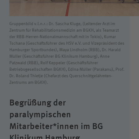
Wie können wir Ihnen helfen?
Suchwert
Gruppenbild v.l.n.r.: Dr. Sascha Kluge, (Leitender Arzt im
Zentrum für Rehabilitationsmedizin am BGKH, als Teamarzt
Suchas
der RBB-Herren-Nationalmannschaft mit in Tokio), Kumar
Tschana (Geschäftsführer des HSV e.V. und Vizepräsident des
Hamburger Sportbundes), Maya Lindholm (RBB), Dr. Harald
Müller (Geschäftsführer BG Klinikum Hamburg), Anne
Patzwald (RBB), Rolf Keppeler (Geschäftsführer
Betriebsgesellschaften BGKH), Edina Müller (Parakanu), Prof.
Dr. Roland Thietje (Chefarzt des Querschnittgelähmten-
Zentrums am BGKH).
Begrüßung der
paralympischen
Mitarbeiter*innen im BG
Klinikum Hamburg