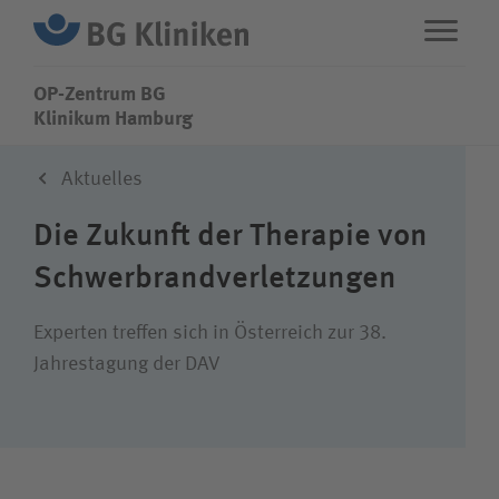
OP-Zentrum BG
OP-Zentrum BG
Klinikum Hamburg
Aktuelles
ENG
STANDORTE
Die Zukunft der Therapie von
Leistungen
Schwer­brand­verletzungen
Über uns
Experten treffen sich in Österreich zur 38.
Jahres­tagung der DAV
Karriere