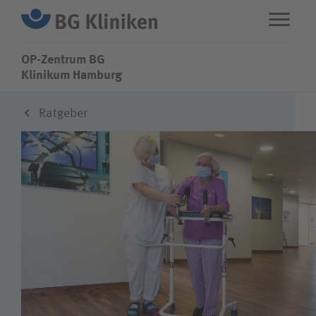
OP-Zentrum BG
OP-Zentrum BG
Klinikum Hamburg
Ratgeber
ENG
STANDORTE
Leistungen
Über uns
Karriere