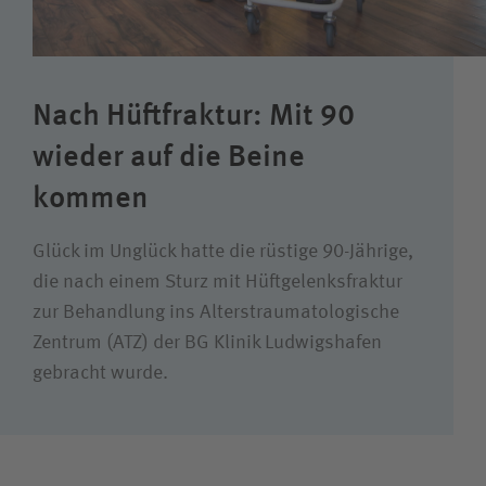
Wie können wir Ihnen helfen?
Suchwert
Nach Hüftfraktur: Mit 90
Suchas
wieder auf die Beine
kommen
Glück im Unglück hatte die rüstige 90-Jährige,
die nach einem Sturz mit Hüftgelenksfraktur
zur Behandlung ins Alterstraumatologische
Zentrum (ATZ) der BG Klinik Ludwigshafen
gebracht wurde.