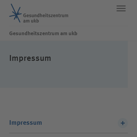
Gesundheitszentrum am ukb
ENG
STANDORTE
Impressum
Fachbereiche Poliklinik
Leistungen
Über uns
Impressum
Karriere