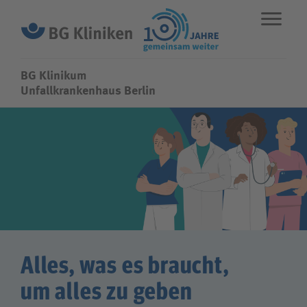
BG Klinikum
BG Klinikum
Unfallkrankenhaus Berlin
ENGLISH
STANDORTE
NOTFALL
Fachbereiche
Leistungen
Alles, was es braucht,
Über uns
um alles zu geben