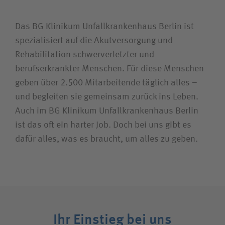
Unfallversicherungsträger
Halle
Management und Verwaltung
Das BG Klinikum Unfallkrankenhaus Berlin ist
spezialisiert auf die Akutversorgung und
Hamburg
Pflege- und Funktionsdienst
Zuweiserin / Zuweiser
Rehabilitation schwerverletzter und
Ludwigshafen
Reinigung und Service
berufserkrankter Menschen. Für diese Menschen
geben über 2.500 Mitarbeitende täglich alles –
Bewerberin / Bewerber
Murnau
Sonstige
und begleiten sie gemeinsam zurück ins Leben.
Osnabrück
Therapie
Auch im BG Klinikum Unfallkrankenhaus Berlin
Journalistin / Journalist
ist das oft ein harter Job. Doch bei uns gibt es
St. Peter-Ording
dafür alles, was es braucht, um alles zu geben.
Tübingen
Ihr Einstieg bei uns