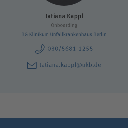
Karriere
Tatiana Kappl
Onboarding
Wie können wir Ihnen helfen?
BG Klinikum Unfallkrankenhaus Berlin
Suchwert
030/5681-1255
Suchas
tatiana.kappl@ukb.de
Ich bin
Patientin / Patient
Besucherin / Besucher