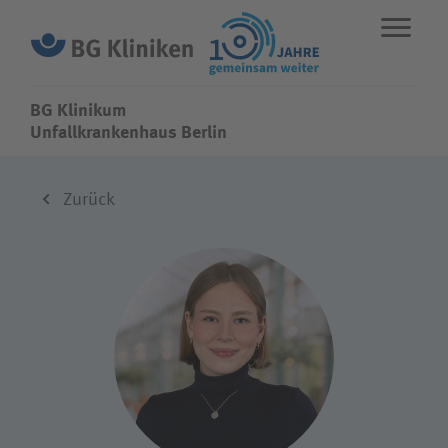
BG Klinikum
BG Klinikum
Unfallkrankenhaus Berlin
ENGLISH
STANDORTE
NOTFALL
Zurück
Fachbereiche
Leistungen
Über uns