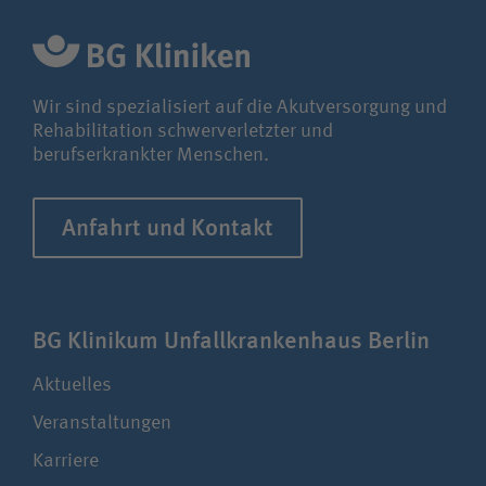
Unfallversicherungsträger
Wir sind spezialisiert auf die Akutversorgung und
Zuweiserin / Zuweiser
Rehabilitation schwerverletzter und
berufserkrankter Menschen.
Bewerberin / Bewerber
Anfahrt und Kontakt
Journalistin / Journalist
BG Klinikum Unfall­kranken­haus Berlin
Aktuelles
Veranstaltungen
Karriere