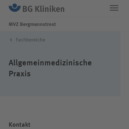
MVZ Bergmannstrost
Fachbereiche
ENGLISH
STANDORTE
TEAM
Allgemeinmedizinische
Fachbereiche
Praxis
Über uns
Karriere
Kontakt
Wie können wir Ihnen helfen?