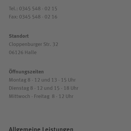
Suchwert
Tel.: 0345 548 - 02 15
Fax: 0345 548 - 02 16
Suchas
Standort
Cloppenburger Str. 32
06126 Halle
Ich bin
Team
Öffnungszeiten
Montag 8 - 12 und 13 - 15 Uhr
Dienstag 8 - 12 und 15 - 18 Uhr
Mittwoch - Freitag 8 - 12 Uhr
Allgemeine Leistungen