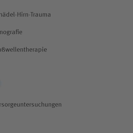
hädel-Hirn-Trauma
nografie
oßwellen­therapie
rsorgeuntersuchungen