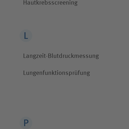
Hautkrebs­screening
Langzeit-Blutdruck­messung
Lungen­funktions­prüfung