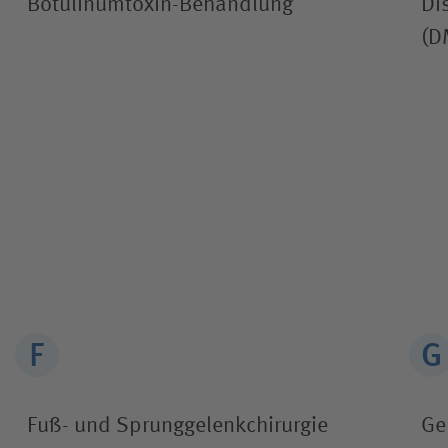
Botulinum­toxin-Behandlung
Di
(D
Fuß- und Sprunggelenk­chirurgie
Ge