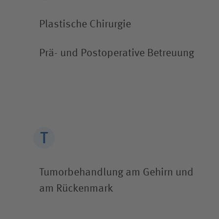
Plastische Chirurgie
Prä- und Post­operative Betreuung
Tumor­behandlung am Gehirn und
am Rücken­mark