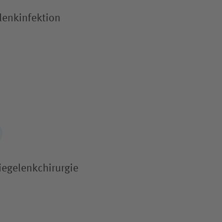
lenkinfektion
iegelenk­chirurgie