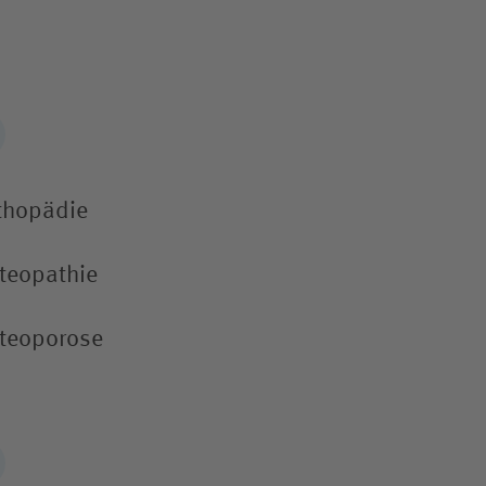
thopädie
teopathie
teoporose