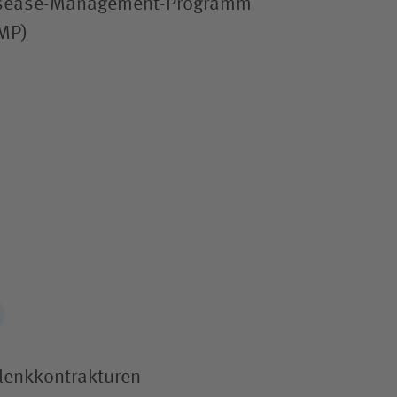
sease-Management-Programm
MP)
lenk­kontrakturen