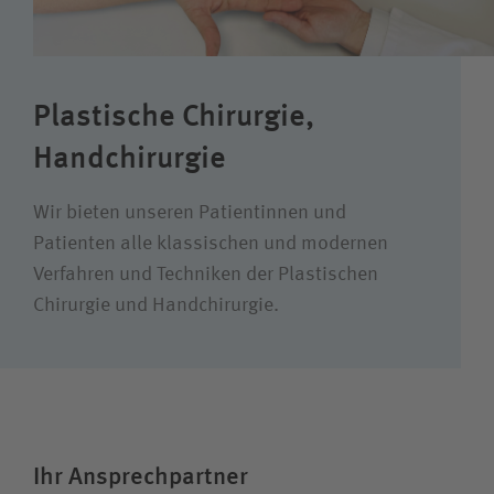
Wie können wir Ihnen helfen?
Suchwert
Plastische Chirurgie,
Suchas
Handchirurgie
Wir bieten unseren Patientinnen und
Ich bin
Patienten alle klassischen und modernen
Verfahren und Techniken der Plastischen
Team
Chirurgie und Handchirurgie.
Ihr Ansprechpartner