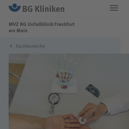
MVZ BG Unfallklinik Frankfurt
MVZ BG Unfallklinik Frankfurt
am Main
Fachbereiche
ENG
STANDORTE
Fachbereiche
Über uns
Karriere