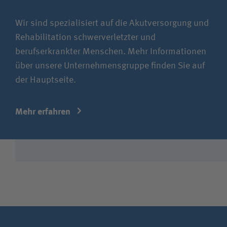
Weitere Einrichtungen
Ambulantes Rehazentrum MAIN.BGMED
Wir sind spezialisiert auf die Akutversorgung und
B.O.R. Reha-Zentrum
Rehabilitation schwerverletzter und
berufserkrankter Menschen. Mehr Informationen
BG Rehazentrum HafenCity
über unsere Unternehmensgruppe finden Sie auf
Gesundheitszentrum am ukb
der Hauptseite.
MVZ BG Klinik
Ludwigshafen
MVZ BG Klinikum
Duisburg
Mehr erfahren
MVZ BG Klinikum
Hamburg
MVZ BG Unfallklinik
Frankfurt am Main
MVZ BG Unfallklinik
Murnau
MVZ Bergmannstrost
OP-Zentrum BG Klinikum
Hamburg
Wi-Med Bergmannsheil