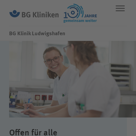
BG Klinik Ludwigshafen
ENGLISH
STANDORTE
NOTFALL
Fachbereiche
Über uns
Karriere
Offen für alle