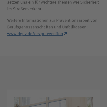
setzen uns ein für wichtige Themen wie Sicherheit
Zuweiserin / Zuweiser
im Straßen­verkehr.
Bewerberin / Bewerber
Weitere Informationen zur Präventions­arbeit von
Berufs­­genossen­schaften und Unfall­kassen:
www.dguv.de/de/praevention
.