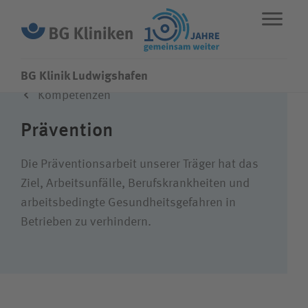
BG Klinik Ludwigshafen
Kompetenzen
ENGLISH
STANDORTE
NOTFALL
Prävention
Fachbereiche
Die Präventions­arbeit unserer Träger hat das
Ziel, Arbeits­unfälle, Berufs­krank­heiten und
arbeits­bedingte Gesund­heits­­gefahren in
Über uns
Betrieben zu verhindern.
Karriere