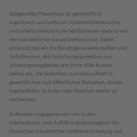
Wie können wir Ihnen helfen?
Zeitgemäße Prävention ist ganzheitlich
Suchwert
organisiert und umfasst sicherheits­technische
und arbeits­medizinische Maßnahmen ebenso wie
Suchas
den betrieblichen Gesund­heits­­schutz. Dabei
unterstützen wir die Berufs­genossen­schaften und
Unfall­kassen. Mit Forschungs­­projekten und
Schulungs­­angeboten wie Erste-Hilfe-Kursen
Ich bin
helfen wir, die Sicherheit und Gesundheit in
gewerblichen und öffentlichen Betrieben, Kinder­
Patientin / Patient
tages­stätten, Schulen oder Vereinen weiter zu
verbessern.
Besucherin / Besucher
Außerdem engagieren wir uns in den
Unfallversicherungsträger
Informations- und Aufklärungs­­kampagnen der
Deutschen Gesetzlichen Unfall­versicherung und