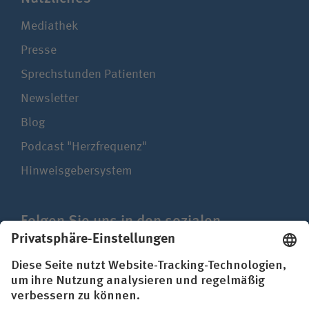
Mediathek
Presse
Sprechstunden Patienten
Newsletter
Blog
Podcast "Herzfrequenz"
Hinweisgebersystem
Folgen Sie uns in den sozialen
Netzwerken