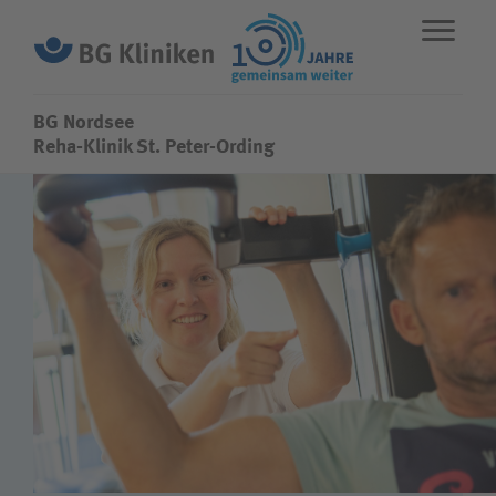
BG Nordsee
BG Nordsee
Reha-Klinik St. Peter-Ording
ENGLISH
STANDORTE
NOTFALL
Fachbereiche
Über uns
Karriere