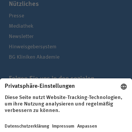
Nützliches
Presse
Mediathek
Newsletter
Hinweisgebersystem
BG Kliniken Akademie
Folgen Sie uns in den sozialen
Netzwerken