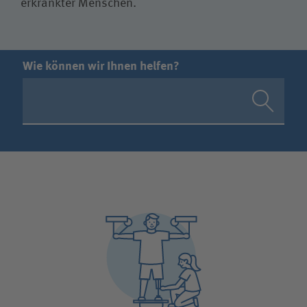
erkrankter Menschen.
Wie können wir Ihnen helfen?
Suchwert
Suchas
Ich bin
Patientin / Patient
Besucherin / Besucher