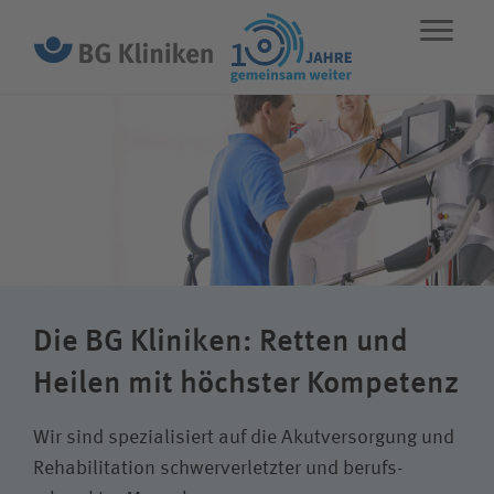
ENGLISH
STANDORTE
NOTFALL
Leistungen
Über uns
Die BG Kliniken: Retten und
Karriere
Heilen mit höchster Kompetenz
Wir sind spezialisiert auf die Akut­versorgung und
Rehabilitation schwer­verletzter und berufs­