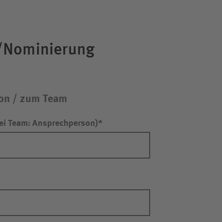
/Nominierung
on / zum Team
hen
ei Team: Ansprechperson)
bung einreichen