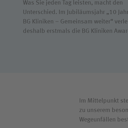
Reha- u
Was Sie jeden Tag leisten, macht den
Compliance
Unterschied. Im Jubiläumsjahr „10 Jah
BG Klin
BG Kliniken – Gemeinsam weiter“ verle
Bundes
deshalb erstmals die BG Kliniken Awa
Im Mittelpunkt st
zu unserem beson
Wegeunfällen best