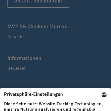
Anfahrt und Kontakt
MVZ BG Klinikum Murnau
Aktuelles
Infor­ma­ti­onen
Bewerber
Nützliches
Mediathek