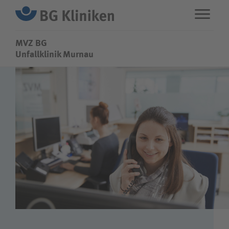
MVZ BG
MVZ BG
Unfallklinik Murnau
ENG
STANDORTE
Fachbereiche
Über uns
Karriere