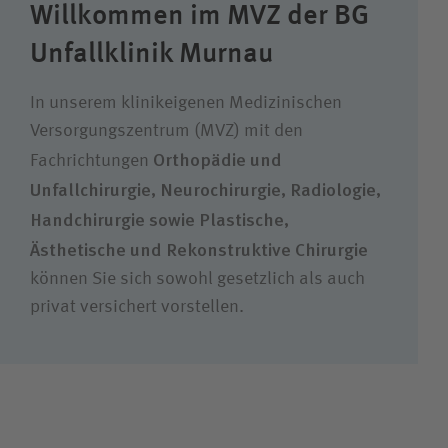
Willkommen im MVZ der BG
Wie können wir Ihnen helfen?
Unfallklinik Murnau
Suchwert
In unserem klinikeigenen Medizinischen
Suchas
Versorgungszentrum (MVZ) mit den
Orthopädie und
Fachrichtungen
Unfallchirurgie, Neurochirurgie, Radiologie,
Handchirurgie sowie Plastische,
Ästhetische und Rekonstruktive Chirurgie
können Sie sich sowohl gesetzlich als auch
privat versichert vorstellen.