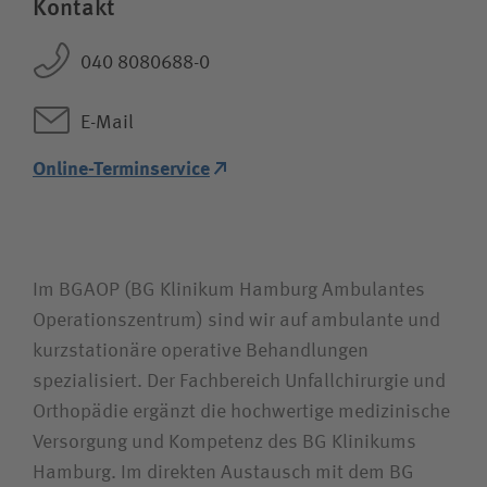
Kontakt
Wie können wir Ihnen helfen?
Suchwert
040 8080688-0
Suchas
E-Mail
Online-Terminservice
Ich bin
Im BGAOP (BG Klinikum Hamburg Ambulantes
Team
Operationszentrum) sind wir auf ambulante und
kurzstationäre operative Behandlungen
spezialisiert. Der Fachbereich Unfallchirurgie und
Orthopädie ergänzt die hochwertige medizinische
Versorgung und Kompetenz des BG Klinikums
Hamburg. Im direkten Austausch mit dem BG