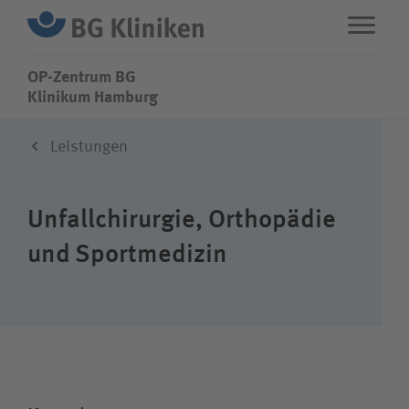
OP-Zentrum BG
OP-Zentrum BG
Klinikum Hamburg
Leistungen
ENG
STANDORTE
Unfallchirurgie, Orthopädie
Leistungen
und Sportmedizin
Über uns
Karriere