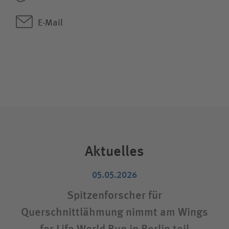
E-Mail
Aktuelles
05.05.2026
Spitzenforscher für
Querschnittlähmung nimmt am Wings
Pr
for Life World Run in Berlin teil
B