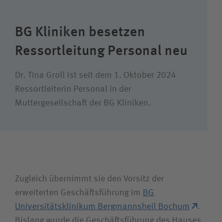
Wie können wir Ihnen helfen?
Suchwert
BG Kliniken besetzen
Ressortleitung Personal neu
Suchas
Dr. Tina Groll ist seit dem 1. Oktober 2024
Ressortleiterin Personal in der
Muttergesellschaft der BG Kliniken.
Ich bin
Patientin /Patient
Unfallversicherungsträger
Zugleich übernimmt sie den Vorsitz der
erweiterten Geschäfts­führung im
BG
Zuweiserin / Zuweiser
Universitätsklinikum Bergmannsheil Bochum
.
Bislang wurde die Geschäfts­führung des Hauses