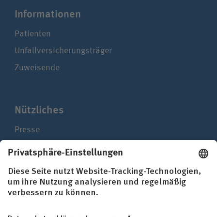
Infor­ma­ti­onen
Patienten
Unfallversicherungsträger
Zuweisende
Nützliches
Presse
Newsletter
Hinweisgebersystem