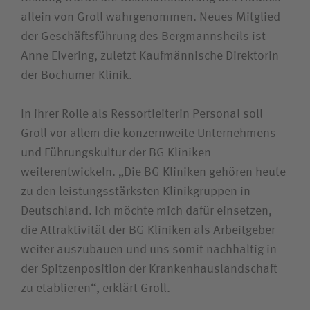
Bewerberin /Bewerber
allein von Groll wahrgenommen. Neues Mitglied
der Geschäftsführung des Bergmannsheils ist
Journalistin / Journalist
Anne Elvering, zuletzt Kaufmännische Direktorin
der Bochumer Klinik.
In ihrer Rolle als Ressortleiterin Personal soll
Groll vor allem die konzernweite Unternehmens-
und Führungskultur der BG Kliniken
weiterentwickeln. „Die BG Kliniken gehören heute
zu den leistungsstärksten Klinikgruppen in
Deutschland. Ich möchte mich dafür einsetzen,
die Attraktivität der BG Kliniken als Arbeitgeber
weiter auszubauen und uns somit nachhaltig in
der Spitzenposition der Krankenhaus­landschaft
zu etablieren“, erklärt Groll.