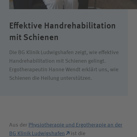
Wie können wir Ihnen helfen?
Suchwert
Effektive Handrehabilitation
Suchas
mit Schienen
Die BG Klinik Ludwigshafen zeigt, wie effektive
Handrehabilitation mit Schienen gelingt.
Ich bin
Ergotherapeutin Hanne Wendt erklärt uns, wie
Schienen die Heilung unterstützen.
Patientin /Patient
Unfallversicherungsträger
Zuweiserin / Zuweiser
Aus der
Physiotherapie und Ergotherapie an der
BG Klinik Ludwigshafen
ist die