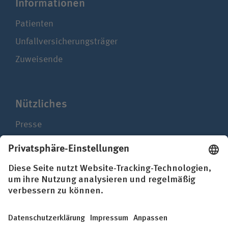
Infor­ma­ti­onen
Patienten
Unfallversicherungsträger
Zuweisende
Nützliches
Presse
Newsletter
Hinweisgebersystem