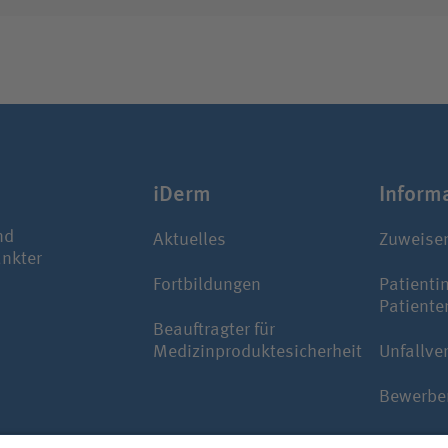
iDerm
Infor­ma
nd
Aktuelles
Zuweise
ankter
Fortbildungen
Patienti
Patiente
Beauftragter für
Medizinproduktesicherheit
Unfallve
Bewerbe