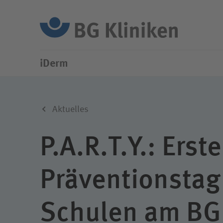
Su
iDerm
Ambulante Angebote
Das iDerm
Statio
Ärztinn
Forschung
Anmeld
Aktuelles
Aktuelles
P.A.R.T.Y.: Erste
Ihre Ansprechpartner
Präventionstag 
Schulen am BG