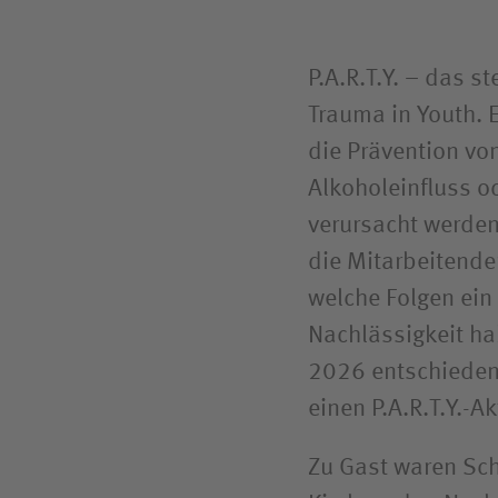
P.A.R.T.Y. – das s
Trauma in Youth.
die Prävention vo
Alkoholeinfluss od
verursacht werde
die Mitarbeitende
welche Folgen ei
Nachlässigkeit h
2026 entschieden,
einen P.A.R.T.Y.-
Zu Gast waren Sch