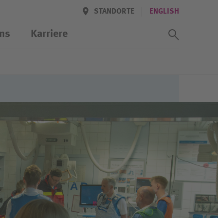
STANDORTE
ENGLISH
Suchass
ns
Karriere
Patientinnen und Patienten
Unterbringung
Checkliste Aufenthalt