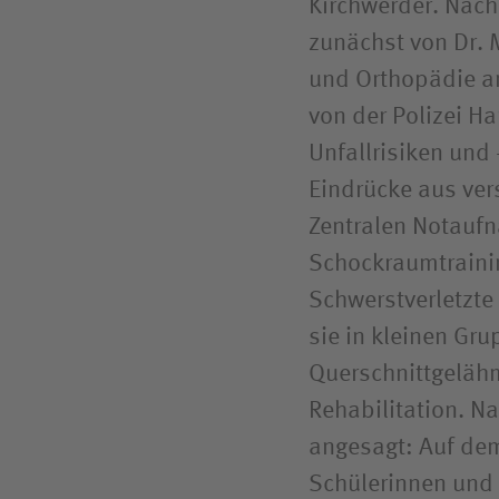
Kirchwerder. Nach
zunächst von Dr. M
und Orthopädie a
von der Polizei 
Unfallrisiken und
Eindrücke aus ver
Zentralen Notauf
Schockraumtrainin
Schwerstverletzte
sie in kleinen Gru
Querschnittgeläh
Rehabilitation. 
angesagt: Auf de
Schülerinnen und S