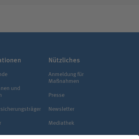
­ti­onen
Nützliches
nde
Anmeldung für
Maßnahmen
nnen und
n
Presse
rsicherungsträger
Newsletter
r
Mediathek