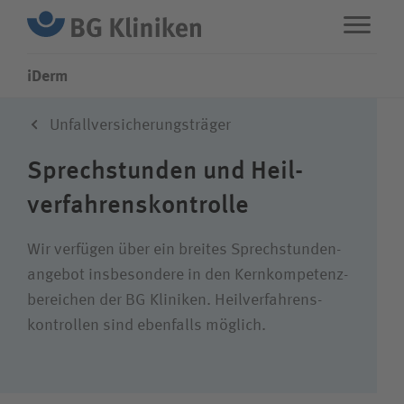
iDerm
Unfallversicherungsträger
ENG
STANDORTE
Sprech­stunden und Heil­
Leistungen
verfahrens­kontrolle
Über uns
Wir verfügen über ein breites Sprech­stunden­
angebot insbesondere in den Kern­kompetenz­
bereichen der BG Kliniken. Heil­verfahrens­
Karriere
kontrollen sind ebenfalls möglich.
Wie können wir Ihnen helfen?