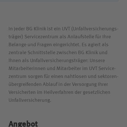
Suchwert
Suchas
In jeder BG Klinik ist ein UVT (Unfall­versicherungs­
träger) Service­zentrum als Anlaufstelle für Ihre
Belange und Fragen eingerichtet. Es agiert als
zentrale Schnittstelle zwischen BG Klinik und
Ihnen als Unfall­versicherungs­träger: Unsere
Mitarbeiterinnen und Mitarbeiter im UVT Service­
zentrum sorgen für einen nahtlosen und sektoren­
über­greifenden Ablauf in der Versorgung Ihrer
Versicherten im Heil­verfahren der gesetzlichen
Unfall­versicherung.
Angebot