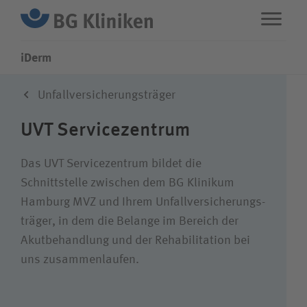
iDerm
Unfallversicherungsträger
ENG
STANDORTE
UVT Servicezentrum
Leistungen
Das UVT Service­zentrum bildet die
Schnittstelle zwischen dem BG Klinikum
Über uns
Hamburg MVZ und Ihrem Unfall­versicherungs­
träger, in dem die Belange im Bereich der
Karriere
Akut­behandlung und der Rehabilitation bei
uns zusammen­laufen.
Wie können wir Ihnen helfen?