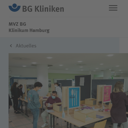
MVZ BG
MVZ BG
Klinikum Hamburg
Aktuelles
ENG
STANDORTE
Leistungen
Über uns
Karriere