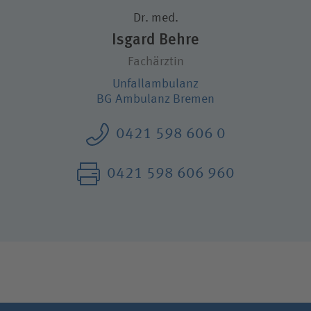
Wie können wir Ihnen helfen?
Dr. med.
Isgard Behre
Suchwert
Fachärztin
Suchas
Unfall­ambulanz
BG Ambulanz Bremen
0421 598 606 0
Ich bin
0421 598 606 960
Patientin / Patient
Unfallversicherungsträger
Zuweiserin / Zuweiser