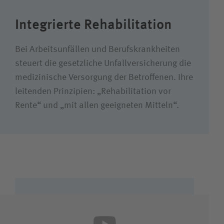
Wie können wir Ihnen helfen?
Integrierte Rehabilitation
Suchwert
Bei Arbeits­unfällen und Berufs­krankheiten
Suchas
steuert die gesetzliche Unfall­versicherung die
medizinische Versorgung der Betroffenen. Ihre
leitenden Prinzipien: „Rehabilitation vor
Rente“ und „mit allen geeigneten Mitteln“.
Ich bin
Patientin / Patient
Unfallversicherungsträger
Zuweiserin / Zuweiser