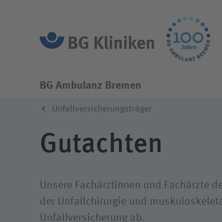
BG Ambulanz Bremen
Unser A
BG Ambulanz Bremen
Aktuelles
Die ges
Unfallversicherungsträger
Unfallv
Organisation
Gutachten
Integri
Diversität
Compli
Klimaschutz
Unsere Fachärztinnen und Fachärzte 
der Unfallchirurgie und muskuloskelet
Unfallversicherung ab.