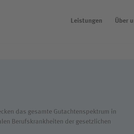
Leistungen
Über u
Suchassistent öffnen/schliessen
uftrag
Kompetenzen
etzliche
Akut- und Rehamedizin
ersicherung
Therapie
erte Rehabilitation
Prävention
ance
Forschung
decken das gesamte Gutachtenspektrum in
Qualität
alen Berufskrankheiten der gesetzlichen
Hygiene