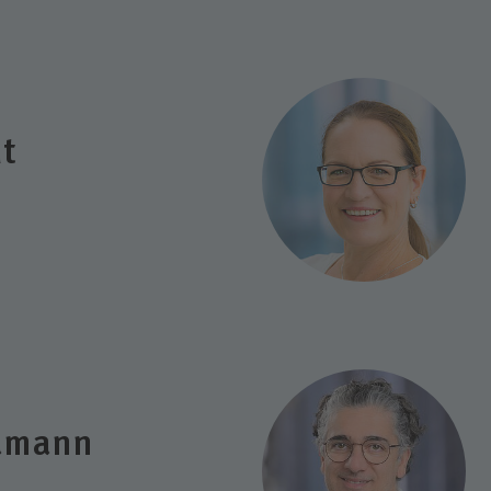
dt
amann