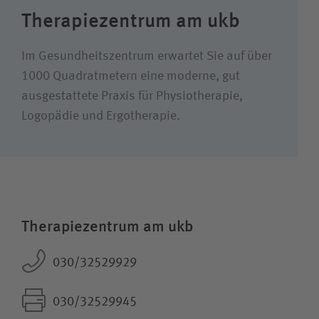
Therapiezentrum am ukb
Im Gesundheitszentrum erwartet Sie auf über
Wie können wir Ihnen helfen?
1000 Quadratmetern eine moderne, gut
Suchwert
ausgestattete Praxis für Physiotherapie,
Logopädie und Ergotherapie.
Suchas
Ich bin
Therapiezentrum am ukb
Physiotherapie
030/32529929
Ergotherapie
030/32529945