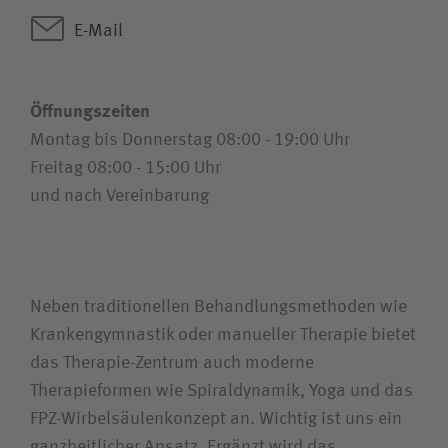
Logopädie
E-Mail
Schwindeltherapie
Öffnungszeiten
Montag bis Donnerstag 08:00 - 19:00 Uhr
Präventionsangebote
Freitag 08:00 - 15:00 Uhr
und nach Vereinbarung
Aquafitness
Spiraldynamik
Neben traditionellen Behandlungsmethoden wie
Krankengymnastik oder manueller Therapie bietet
Reha-Sport
das Therapie-Zentrum auch moderne
Therapieformen wie Spiraldynamik, Yoga und das
David-Wirbelsäulenkonzept
FPZ-Wirbelsäulenkonzept an. Wichtig ist uns ein
ganzheitlicher Ansatz. Ergänzt wird das