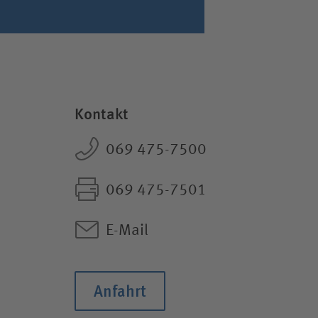
Suchassistent öff
Kontakt
069 475-7500
069 475-7501
E-Mail
Anfahrt