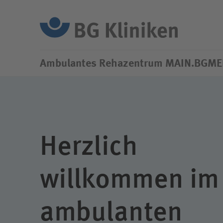
Su
Ambulantes Rehazentrum MAIN.BGM
Konzept
Lob- Id
Beschw
Team
Ausstattung
Herzlich
Mitgliedschaften
willkommen im
ambulanten