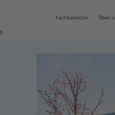
Fachbereiche
Über u
chassistent öffnen/schliessen
ED
een-
erdemanagement