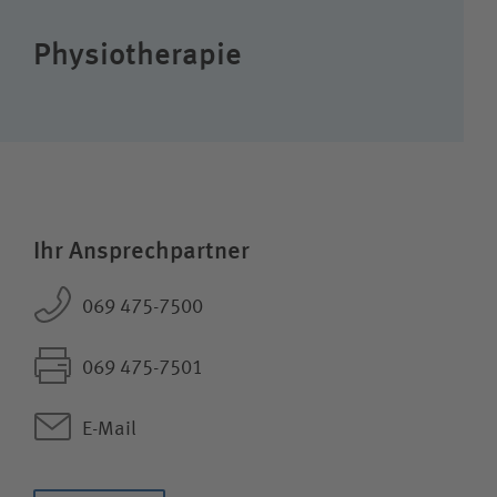
Suchwert
Physiotherapie
Suchas
Ich bin
Ihr Ansprechpartner
Team
069 475-7500
069 475-7501
E-Mail