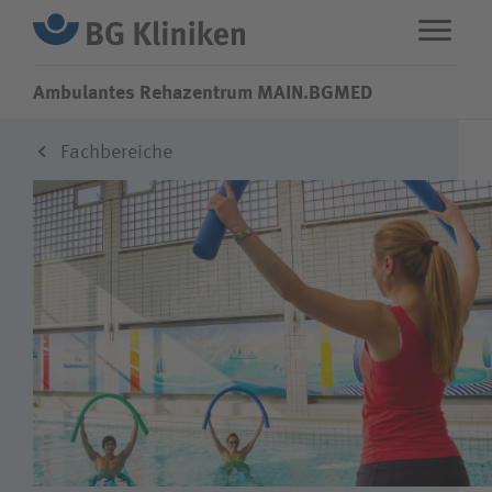
Ambulantes Rehazentrum MAIN.BGMED
Fachbereiche
ENG
STANDORTE
Fachbereiche
Über uns
Karriere
Wie können wir Ihnen helfen?