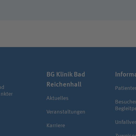
BG Klinik Bad
Infor­ma
Reichenhall
nd
Patiente
ankter
Aktuelles
Besuche
Begleitp
Veranstaltungen
Unfallve
Karriere
Zuweise