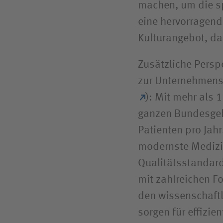
machen, um die s
eine hervorragend
Kulturangebot, da
Zusätzliche Perspe
zur Unternehmensg
): Mit mehr als 
ganzen Bundesgeb
Patienten pro Jah
modernste Medizin
Qualitätsstandard
mit zahlreichen F
den wissenschaftl
sorgen für effizie