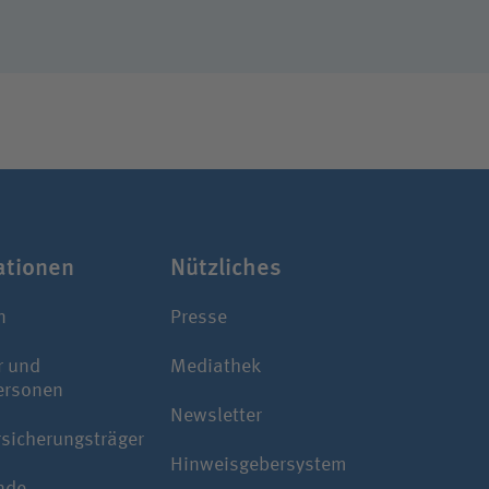
­ti­onen
Nützliches
n
Presse
r und
Mediathek
ersonen
Newsletter
rsicherungsträger
Hinweisgebersystem
nde