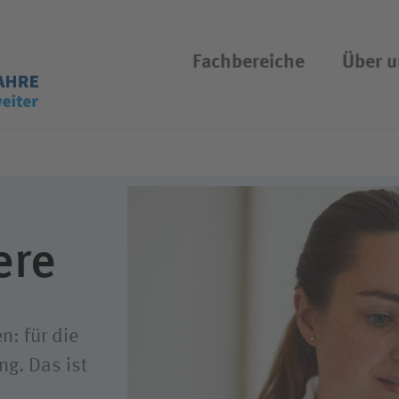
Fachbereiche
Über u
Suchassistent öffnen/schliessen
uftrag
Kompetenzen
etzliche
Berufskrankheiten
ersicherung
Rehabilitation und Präv
ere
eitbild
Diagnostik und Therapi
ance
Pflege
n: für die
ng. Das ist