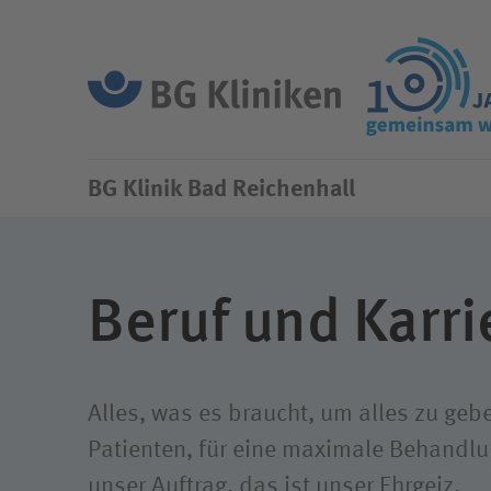
BG Klinik Bad Reichenhall
Unser A
BG Klinik
Bad Reichenhall
Aktuelles
Die ges
Unfallv
Organisation
Beruf und Karri
Unser L
Unsere Geschichte
Compli
Umgebung
Alles, was es braucht, um alles zu gebe
Klimaschutz
Patienten, für eine maximale Behandlu
unser Auftrag, das ist unser Ehrgeiz.