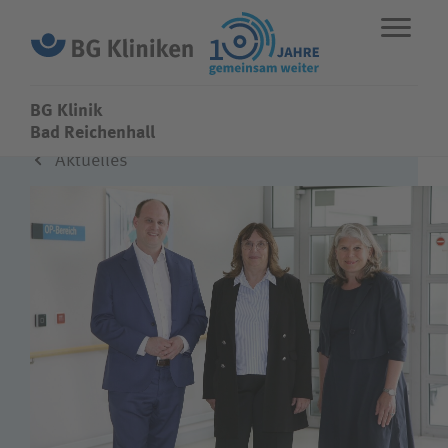
BG Klinik
BG Klinik
Bad Reichenhall
Aktuelles
ENG
STANDORTE
Fachbereiche
Über uns
Karriere