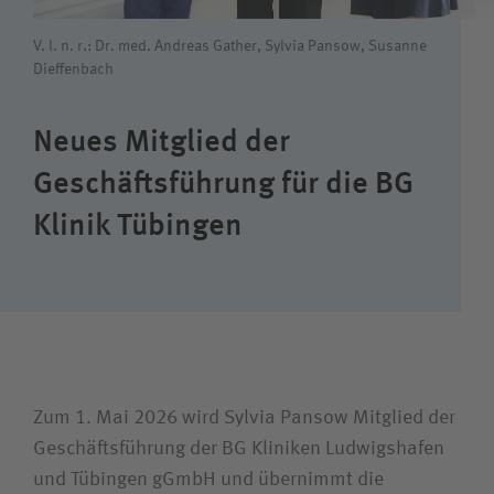
Wie können wir Ihnen helfen?
V. l. n. r.: Dr. med. Andreas Gather, Sylvia Pansow, Susanne
Dieffenbach
Suchwert
Neues Mitglied der
Suchas
Geschäftsführung für die BG
Klinik Tübingen
Ich bin
Patientin / Patient
Besucherin / Besucher
Zum 1. Mai 2026 wird Sylvia Pansow Mitglied der
Geschäftsführung der BG Kliniken Ludwigshafen
Unfallversicherungsträger
und Tübingen gGmbH und übernimmt die