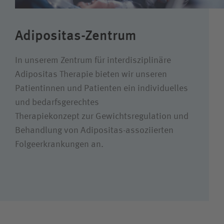
Karriere
Adipositas-Zentrum
Wie können wir Ihnen helfen?
In unserem Zentrum für interdisziplinäre
Suchwert
Adipositas Therapie bieten wir unseren
Patientinnen und Patienten ein individuelles
Suchas
und bedarfsgerechtes
Therapiekonzept zur Gewichtsregulation und
Behandlung von Adipositas-assoziierten
Folgeerkrankungen an.
Ich bin
Patientin/Patient
Besucherin/Besucher