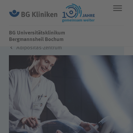
BG Universitätsklinikum
BG Universitätsklinikum
Bergmannsheil Bochum
Adipositas-Zentrum
ENGLISH
STANDORTE
NOTFALL
Fachbereiche
Leistungen
Über uns