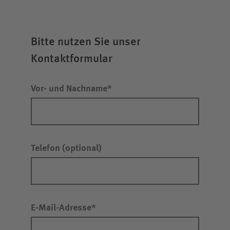
Unfallversicherungsträger
Bitte nutzen Sie unser
Zuweiserin/Zuweiser
Kontaktformular
Bewerberin/Bewerber
Vor- und Nachname
Eine weitere Nachricht senden
Journalistin/Journalist
Erneut versuchen
Telefon
E-Mail-Adresse