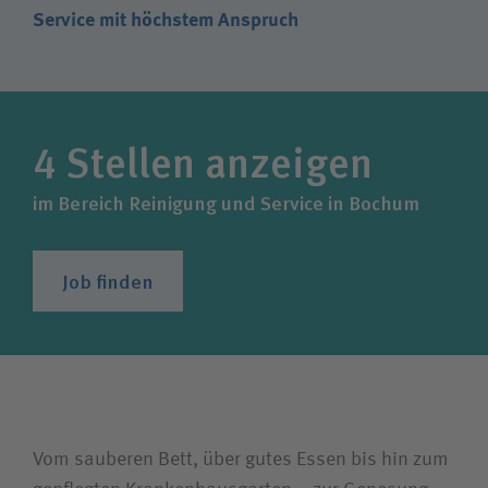
Karriere
Service mit höchstem Anspruch
Wie können wir Ihnen helfen?
4
Stellen anzeigen
Suchwert
im Bereich Reinigung und Service in Bochum
Suchas
Job finden
Ich bin
Patientin/Patient
Besucherin/Besucher
Vom sauberen Bett, über gutes Essen bis hin zum