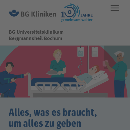
BG Universitätsklinikum
BG Universitätsklinikum
Bergmannsheil Bochum
ENGLISH
STANDORTE
NOTFALL
Fachbereiche
Leistungen
Alles, was es braucht,
Über uns
um alles zu geben