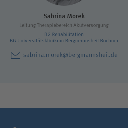
Karriere
Sabrina Morek
Leitung Therapiebereich Akutversorgung
Wie können wir Ihnen helfen?
BG Rehabilitation
Suchwert
BG Universitätsklinikum Bergmannsheil Bochum
sabrina.morek@bergmannsheil.de
Suchas
Ich bin
Patientin/Patient
Besucherin/Besucher