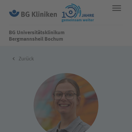
BG Universitätsklinikum
BG Universitätsklinikum
Bergmannsheil Bochum
ENGLISH
STANDORTE
NOTFALL
Zurück
Fachbereiche
Leistungen
Über uns