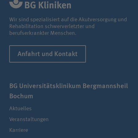
Unfallversicherungsträger
Wir sind spezialisiert auf die Akutversorgung und
Rehabilitation schwerverletzter und
Zuweiserin/Zuweiser
berufserkrankter Menschen.
Bewerberin/Bewerber
Anfahrt und Kontakt
Journalistin/Journalist
BG Uni­ver­si­täts­klinikum Berg­manns­heil
Bochum
Aktuelles
Veranstaltungen
Karriere