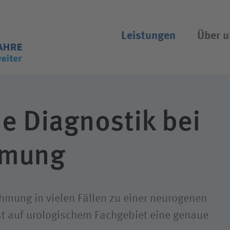
Leistungen
Über u
Suchassistent öffnen/schliessen
uftrag
stieg bei uns
Unsere Einrichtungen
Offene Stellen
etzliche
her Dienst
Akutkliniken
Job-Agent
e Diagnostik bei
ersicherung
Ambulanzen
hmung
erte Rehabilitation
e
Klinik für Berufskrankhe
enzen
dung
Reha-Klinik
ung
Weitere Einrichtungen
ähmung in vielen Fällen zu einer neurogenen
isierung
t auf urologischem Fachgebiet eine genaue