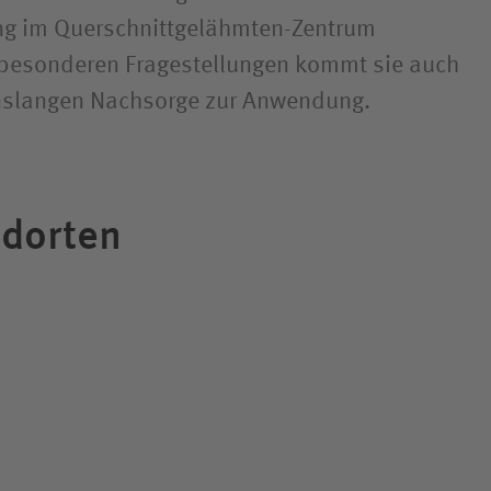
ng im Querschnittgelähmten-Zentrum
 besonderen Fragestellungen kommt sie auch
nslangen Nachsorge zur Anwendung.
ndorten
sind spezialisiert auf alle chirurgischen
tation. Sie behandeln jeden Patienten, die