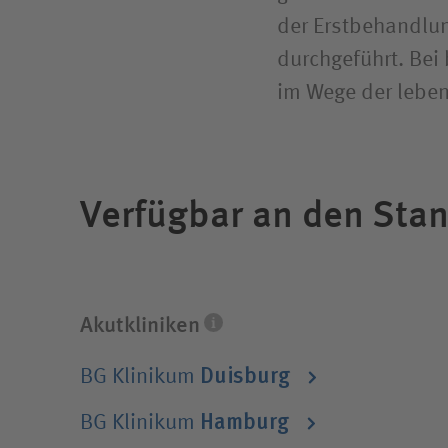
der Erstbehandlu
durchgeführt. Bei
im Wege der lebe
Verfügbar an den Sta
Die Akutkliniken unserer Unternehmensgruppe 
Fachdisziplinen und eine integrierte Rehabili
Krankenversicherung spielt keine Rolle.
Akutkliniken
Duisburg
BG Klinikum
Hamburg
BG Klinikum