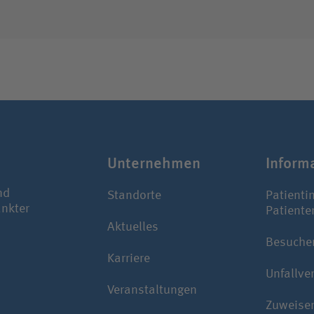
Unter­nehmen
Infor­m
nd
Standorte
Patienti
ankter
Patiente
Aktuelles
Besuche
Karriere
Unfallve
Veranstaltungen
Zuweise