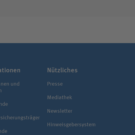
a­tionen
Nützliches
nnen und
Presse
n
Mediathek
nde
Newsletter
rsicherungsträger
Hinweisgebersystem
nde