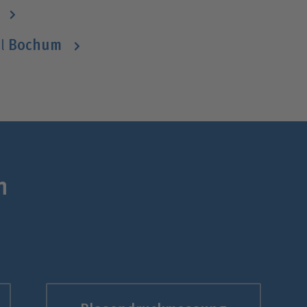
Bochum
il
n