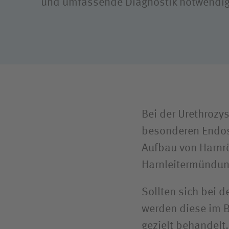
und umfassende Diagnostik notwendig
Reha- u
Compliance
BG Klin
Bundes
Bei der Urethrozy
besonderen Endos
Aufbau von Harnrö
Harnleitermündun
Sollten sich bei d
werden diese im B
gezielt behandelt