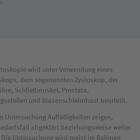
.
nd Parasport
iken und
wehrkrankenhäuser
stoskopie wird unter Verwendung eines
kops, dem sogenannten Zystoskop, der
hre, Schließmuskel, Prostata,
gsstellen und Blasenschleimhaut beurteilt.
er Untersuchung Auffälligkeiten zeigen,
edarfsfall abgeklärt beziehungsweise weiter
. Die Untersuchung wird meist im Rahmen