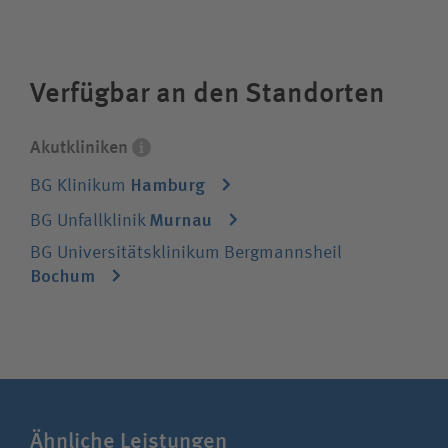
alle chirurgischen Fachdisziplinen und eine
integrierte Rehabilitation. Sie behandeln
jeden Patienten, die Krankenversicherung
Verfügbar an den Standorten
spielt keine Rolle.
Akutkliniken
Hamburg
BG Klinikum
Murnau
BG Unfallklinik
BG Universitätsklinikum Bergmannsheil
Bochum
Ähnliche Leistungen