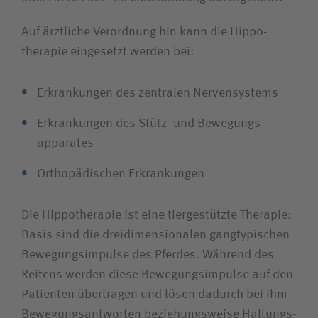
Suchwert
Auf ärztliche Verordnung hin kann die Hippo­­
Suchas
therapie eingesetzt werden bei:
Erkrankungen des zentralen Nerven­systems
Ich bin
Erkrankungen des Stütz- und Bewegungs­­
apparates
Patientin / Patient
Orthopädischen Erkrankungen
Besucherin / Besucher
Die Hippo­therapie ist eine tiergestützte Therapie:
Basis sind die drei­dimensionalen gang­typischen
Unfallversicherungsträger
Bewegungs­impulse des Pferdes. Während des
Reitens werden diese Bewegungs­impulse auf den
Zuweiserin / Zuweiser
Patienten übertragen und lösen dadurch bei ihm
Bewegungs­antworten beziehungs­weise Haltungs­