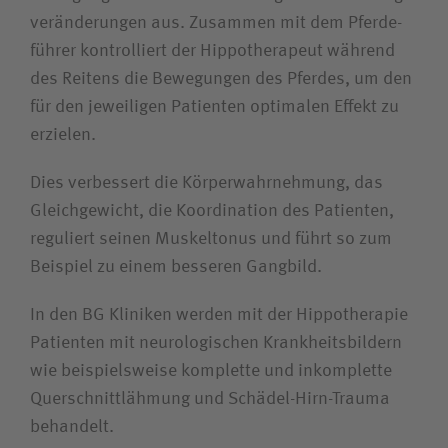
veränderungen aus. Zusammen mit dem Pferde­
Bewerberin / Bewerber
führer kontrolliert der Hippo­therapeut während
des Reitens die Bewegungen des Pferdes, um den
Journalistin / Journalist
für den jeweiligen Patienten optimalen Effekt zu
erzielen.
Dies verbessert die Körper­wahr­nehmung, das
Gleich­gewicht, die Koordination des Patienten,
reguliert seinen Muskel­tonus und führt so zum
Beispiel zu einem besseren Gangbild.
In den BG Kliniken werden mit der Hippo­therapie
Patienten mit neurologischen Krankheits­bildern
wie beispielsweise komplette und inkomplette
Querschnitt­lähmung und Schädel-Hirn-Trauma
Die Akutkliniken unserer
behandelt.
Unternehmensgruppe sind spezialisiert auf