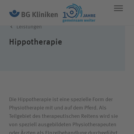
Leistungen
ENGLISH
STANDORTE
NOTFALL
Hippotherapie
Leistungen
Über uns
Karriere
Die Hippo­therapie ist eine spezielle Form der
Physio­therapie mit und auf dem Pferd. Als
Teilgebiet des therapeutischen Reitens wird sie
Wie können wir Ihnen helfen?
von speziell ausgebildeten Physio­therapeuten
oder Ärzten als Einzel­behandlung durchgeführt.