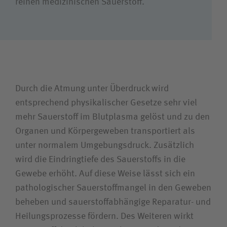
Suchwert
reinen medizinischen Sauerstoff.
Suchas
Ich bin
Durch die Atmung unter Überdruck wird
entsprechend physikalischer Gesetze sehr viel
Patientin / Patient
mehr Sauerstoff im Blutplasma gelöst und zu den
Organen und Körpergeweben transportiert als
Besucherin / Besucher
unter normalem Umgebungsdruck. Zusätzlich
wird die Eindringtiefe des Sauerstoffs in die
Gewebe erhöht. Auf diese Weise lässt sich ein
Unfallversicherungsträger
pathologischer Sauerstoffmangel in den Geweben
beheben und sauerstoffabhängige Reparatur- und
Zuweiserin / Zuweiser
Heilungsprozesse fördern. Des Weiteren wirkt