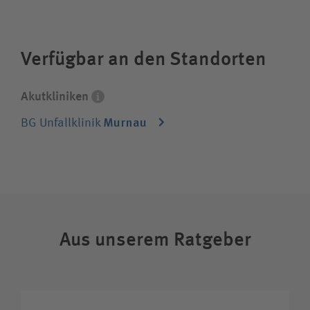
alle chirurgischen Fachdisziplinen und eine
integrierte Rehabilitation. Sie behandeln
jeden Patienten, die Krankenversicherung
Verfügbar an den Standorten
spielt keine Rolle.
Akutkliniken
Murnau
BG Unfallklinik
Aus unserem Ratgeber