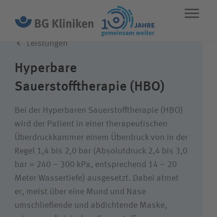
Leistungen
ENGLISH
STANDORTE
NOTFALL
Hyperbare
Sauerstofftherapie (HBO)
Leistungen
Bei der Hyperbaren Sauerstofftherapie (HBO)
Über uns
wird der Patient in einer therapeutischen
Überdruckkammer einem Überdruck von in der
Regel 1,4 bis 2,0 bar (Absolutdruck 2,4 bis 3,0
Karriere
bar = 240 – 300 kPa, entsprechend 14 – 20
Meter Wassertiefe) ausgesetzt. Dabei atmet
er, meist über eine Mund und Nase
Wie können wir Ihnen helfen?
umschließende und abdichtende Maske,