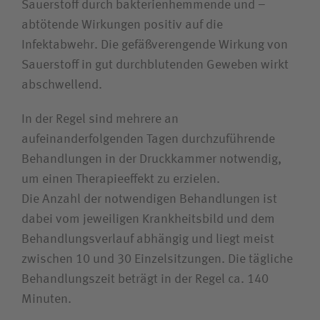
Sauerstoff durch bakterienhemmende und –
Bewerberin / Bewerber
abtötende Wirkungen positiv auf die
Infektabwehr. Die gefäßverengende Wirkung von
Sauerstoff in gut durchblutenden Geweben wirkt
Journalistin / Journalist
abschwellend.
In der Regel sind mehrere an
aufeinanderfolgenden Tagen durchzuführende
Behandlungen in der Druckkammer notwendig,
um einen Therapieeffekt zu erzielen.
Die Anzahl der notwendigen Behandlungen ist
dabei vom jeweiligen Krankheitsbild und dem
Behandlungsverlauf abhängig und liegt meist
zwischen 10 und 30 Einzelsitzungen. Die tägliche
Behandlungszeit beträgt in der Regel ca. 140
Die Akutkliniken unserer
Minuten.
Unternehmensgruppe sind spezialisiert auf