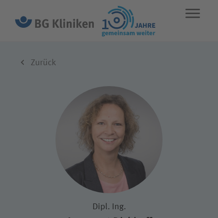
ENGLISH
STANDORTE
NOTFALL
Zurück
Leistungen
Über uns
Karriere
Wie können wir Ihnen helfen?
Dipl. Ing.