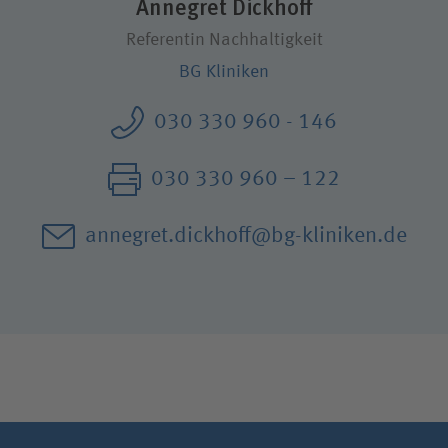
Annegret Dickhoff
Suchwert
Referentin Nachhaltigkeit
Suchas
BG Kliniken
030 330 960 - 146
Ich bin
030 330 960 – 122
Patientin / Patient
annegret.dickhoff@bg-kliniken.de
Besucherin / Besucher
Unfallversicherungsträger
Zuweiserin / Zuweiser