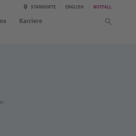
STANDORTE
ENGLISH
NOTFALL
Suchass
ns
Karriere
iten
er