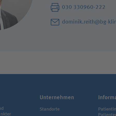
nd Parasport
030 330960-222
iken und
wehrkrankenhäuser
dominik.reith@bg-kli
Unter­nehmen
Infor­m
nd
Standorte
Patienti
ankter
Patiente