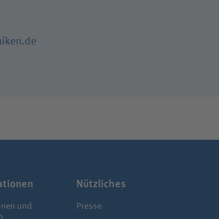
niken.de
a­tionen
Nützliches
nnen und
Presse
n