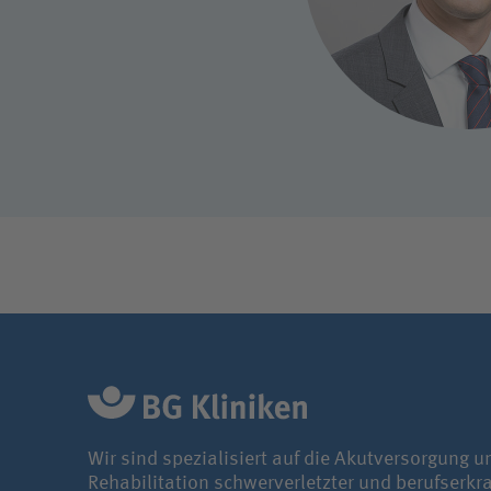
Reha- u
Compliance
BG Klin
Bundes
Wir sind spezialisiert auf die Akutversorgung u
Rehabilitation schwerverletzter und berufserkr