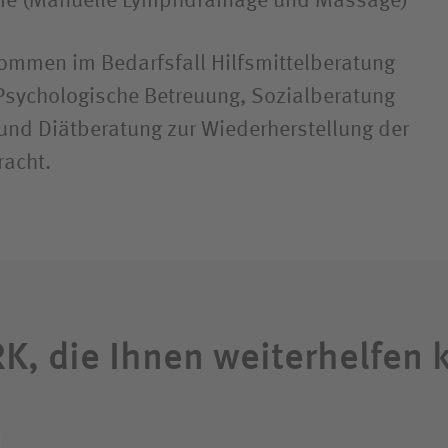
ie (Manuelle Lymphdrainage und Massage)
mmen im Bedarfsfall Hilfs­mittel­beratung
Psychologische Betreuung, Sozialberatung
und Diätberatung zur Wieder­herstellung der
racht.
K, die Ihnen weiterhelfen