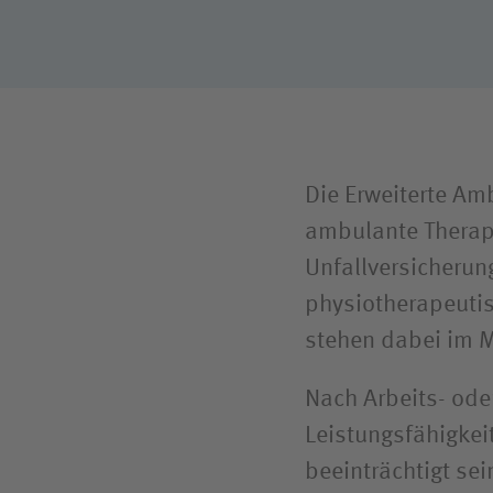
Schwer­behinderten­vertretung
Die Erweiterte Amb
ambulante Therapi
Unfall­versicherun
physiotherapeuti
stehen dabei im M
Nach Arbeits- od
Leistungs­fähigke
beeinträchtigt sein