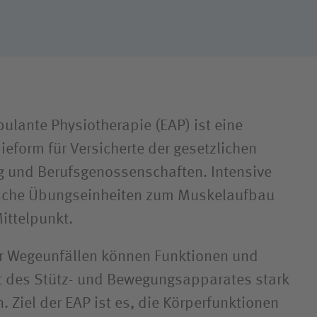
Qualität
Hygiene
ulante Physio­therapie (EAP) ist eine
eform für Versicherte der gesetzlichen
g und Berufs­genossen­schaften. Intensive
sche Übungs­einheiten zum Muskelaufbau
ittelpunkt.
er Wegeunfällen können Funktionen und
it des Stütz- und Bewegungs­apparates stark
. Ziel der EAP ist es, die Körper­funktionen