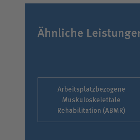
Ähnliche Leistunge
Arbeits­platz­bezogene
Muskulo­skelettale
Rehabilitation (ABMR)