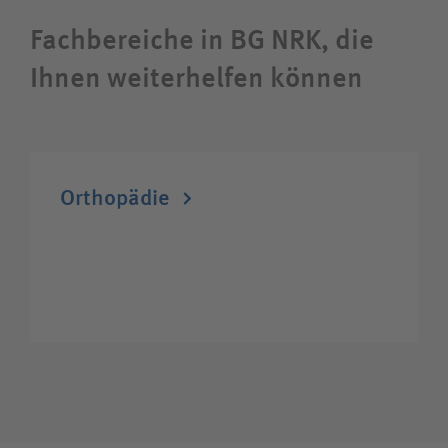
Fachbereiche in BG NRK, die
Wie können wir Ihnen helfen?
Ihnen weiterhelfen können
Suchwert
Suchas
Orthopädie
Ich bin
Rehabilitandin / Rehabilitand
Besucherin / Besucher
Unfallversicherungsträger