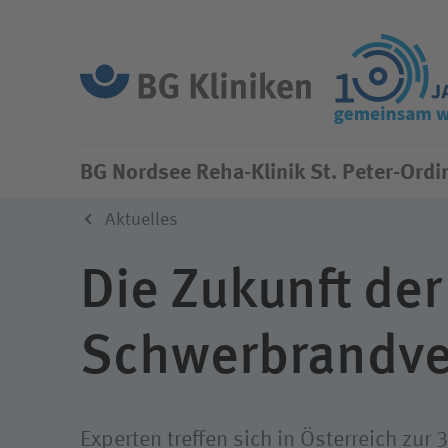
BG Nordsee Reha-Klinik
Wir als Arbeitgeber
Unser A
Ihr Ein
BG Nordsee
Reha-Klinik St. Peter-Ordi
Aktuelles
Vorteile
Die ges
Ärztlic
Aktuelles
Unfallv
Organisation
Einblicke
Pflege
Die Zukunft der
Integri
Unsere Partner
Tarifverträge
Therapi
Unser L
Schwer­brand­v
Rehabilitandinnen
Gehaltsrechner
Weitere
Rehabilitanden
Compli
Diversität
Experten treffen sich in Österreich zur 