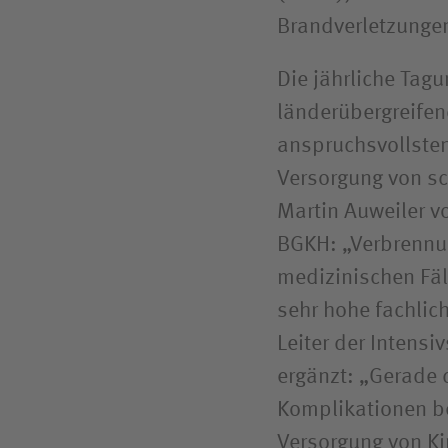
Brandverletzungen
Die jährliche Tag
länderübergreifen
anspruchsvollsten
Versorgung von s
Martin Auweiler v
BGKH: „Verbrennu
medizinischen Fäll
sehr hohe fachlic
Leiter der Intensi
ergänzt: „Gerade 
Komplikationen b
Versorgung von Ki