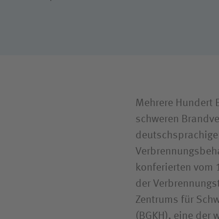
Schwer­behinderten­vertretung
Mehrere Hundert 
schweren Brand­ve
deutschsprachige
Verbrennungsbeha
konferierten vom 
der Verbrennungst
Zentrums für Sch
(BGKH), eine der w