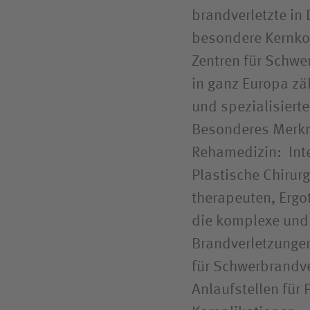
brand­verletzte i
besondere Kernkom
Zentren für Schwe
in ganz Europa zä
und spezialisiert
Besonderes Merkma
Rehamedizin: Inte
Plastische Chirurg
therapeuten, Erg
die komplexe und 
Brand­verletzung
für Schwer­brand­v
Anlaufstellen für