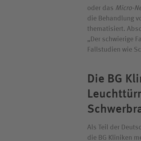
oder das
Micro-N
die Behandlung v
thematisiert. Abs
„Der schwierige F
Fallstudien wie S
Die BG Kl
Leucht­tü
Schwer­bra
Als Teil der Deuts
die BG Kliniken me