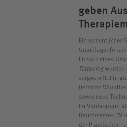
geben Aus
Therapie­
Ein wesentlicher 
Grundlagenforsc
Einsatz eines Ge
Tattooing
wurden d
vorgestellt. Ein 
Bereiche Wundhe
sowie neue Techno
Im Vordergrund s
Hautersatzes, Wu
der Plastischen- 